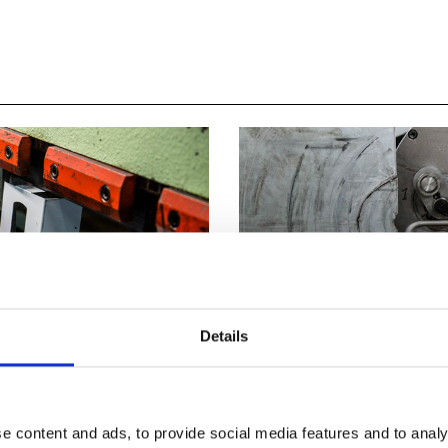
RA
PIEG
Details
2. PIEGATURA CNC FILO
avorazione di piegatura delle
Siamo in grado di effettuare la
e content and ads, to provide social media features and to analy