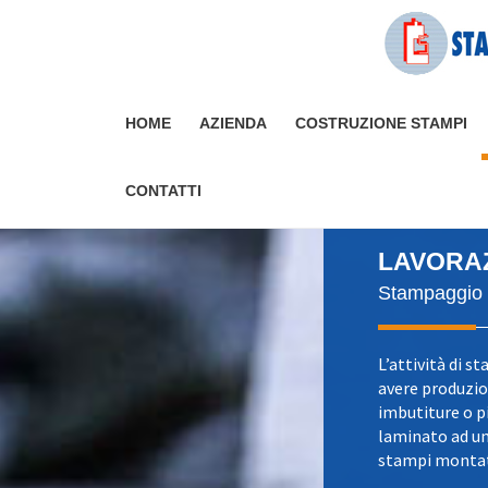
HOME
AZIENDA
COSTRUZIONE STAMPI
CONTATTI
LAVORAZ
Stampaggio 
L’attività di 
avere produzion
imbutiture o pi
laminato ad un
stampi montati