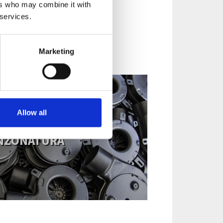
a 10mm.
ers who may combine it with
 services.
Marketing
Allow all
NZONATURA