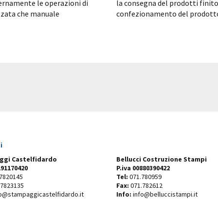
nternamente le operazioni di
la consegna del prodotti finit
izzata che manuale
confezionamento del prodott
i
gi Castelfidardo
Bellucci Costruzione Stampi
191170420
P.iva 00880390422
7820145
Tel:
071.780959
.7823135
Fax:
071.782612
o@stampaggicastelfidardo.it
Info:
info@belluccistampi.it