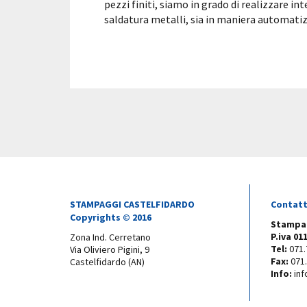
pezzi finiti, siamo in grado di realizzare i
saldatura metalli, sia in maniera automat
STAMPAGGI CASTELFIDARDO
Contatt
Copyrights © 2016
Stampag
P.iva 01
Zona Ind. Cerretano
Tel:
071.
Via Oliviero Pigini, 9
Fax:
071
Castelfidardo (AN)
Info:
inf