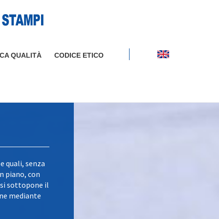
ICA QUALITÀ
CODICE ETICO
e quali, senza
in piano, con
 si sottopone il
iene mediante