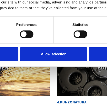
one a freddo dei metalli che
macchine a CNC da 3mm fino 
 our site with our social media, advertising and analytics partn
ta dallo stampo ed è
 provided to them or that they’ve collected from your use of their
.
Preferences
Statistics
Allow selection
SER
PU
4.PUNZONATURA