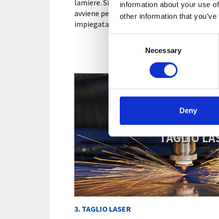
lamiere. Si tratta di un processo di lavorazi
information about your use of
avviene per mezzo della pressione esercita
other information that you’ve
impiegata per ottenere determinate forme
Consent
Necessary
Selection
Deny
TAGLIO LA
3. TAGLIO LASER