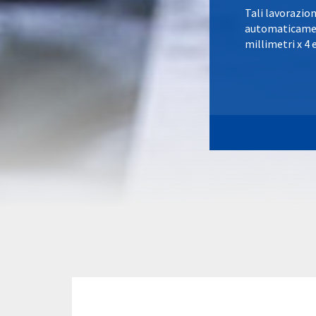
Tali lavorazio
automaticament
millimetri x 4 